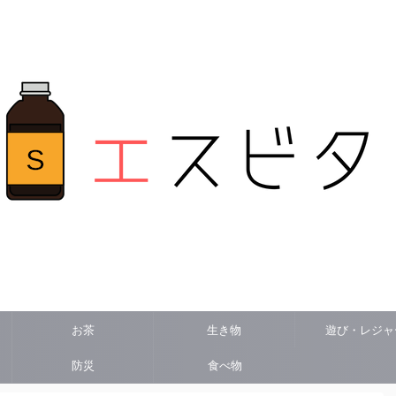
お茶
生き物
遊び・レジャ
防災
食べ物