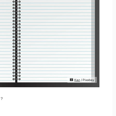
Kaz
/ Pixabay
？