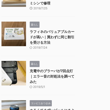
ミシンで修理
2019/7/25
暮らし
ラフィネのバリュアブルカー
ドが高い｜買わずに同じ割引
を受ける方法
2019/7/24
暮らし
充電中のブラーバが7回点灯
｜エラー音の対処法を調べて
みた
2019/5/1
コンビニおつまみ