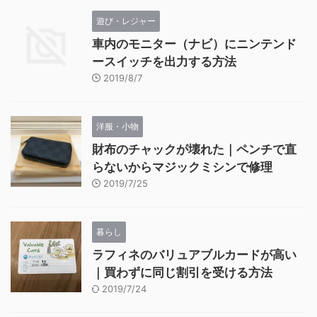
遊び・レジャー
車内のモニター（ナビ）にニンテンド
ースイッチを出力する方法
2019/8/7
洋服・小物
財布のチャックが壊れた｜ペンチで直
らないからマジックミシンで修理
2019/7/25
暮らし
ラフィネのバリュアブルカードが高い
｜買わずに同じ割引を受ける方法
2019/7/24