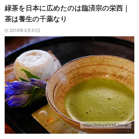
緑茶を日本に広めたのは臨済宗の栄西｜
茶は養生の千薬なり
2019年3月31日
https://tosuya1048.xsrv.jp