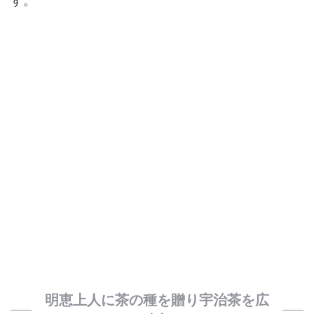
す。
明恵上人に茶の種を贈り宇治茶を広