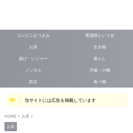
エスビタ
コンビニおつまみ
看護師という女
お茶
生き物
遊び・レジャー
暮らし
メンタル
洋服・小物
防災
食べ物
当サイトには広告を掲載しています
HOME
>
お茶
>
お茶