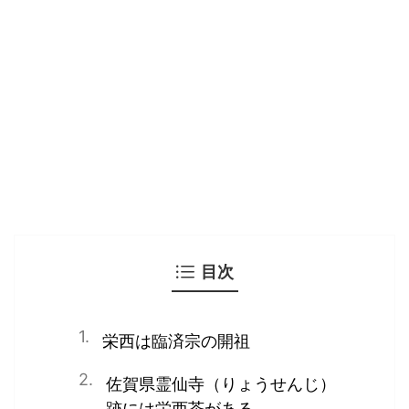
目次
栄西は臨済宗の開祖
佐賀県霊仙寺（りょうせんじ）
跡には栄西茶がある